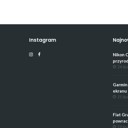
Instagram
Najno
Nikon C
przyrod
24 lip
Garmin 
ekranu 
21 lip
Fiat Gr
powrac
19 lip