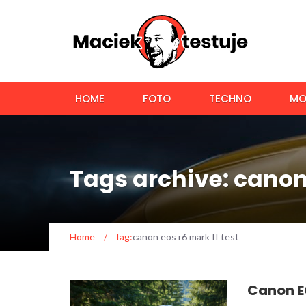
HOME
FOTO
TECHNO
MO
Tags archive: canon 
Home
/
Tag:
canon eos r6 mark II test
Canon EO