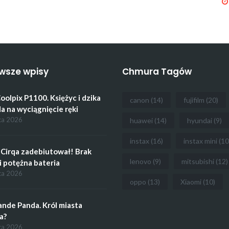
wsze wpisy
Chmura Tagów
oolpix P1100. Księżyc i dzika
canon
(14)
fujifilm
(20)
a na wyciągnięcie ręki
ca 2026
huawei
(14)
hyundai
(9)
instax
(16)
instax mini
(10
Cirqa zadebiutował! Brak
lenovo
(9)
mitsubishi
(12)
i potężna bateria
ca 2026
oppo
(13)
Xiaomi
(10)
ande Panda. Król miasta
a?
ca 2026