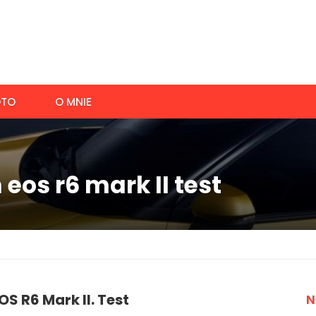
TO
O MNIE
eos r6 mark II test
S R6 Mark II. Test
N