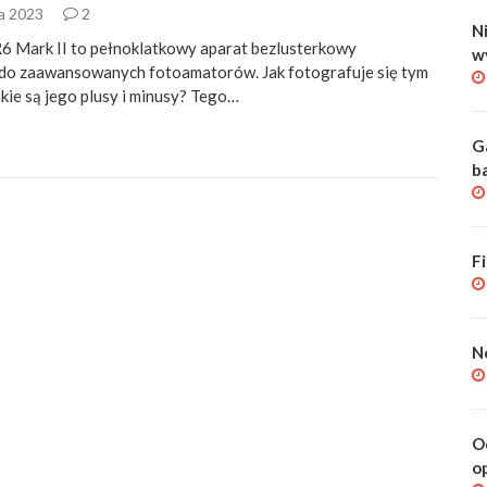
da 2023
2
Ni
 Mark II to pełnoklatkowy aparat bezlusterkowy
w
do zaawansowanych fotoamatorów. Jak fotografuje się tym
kie są jego plusy i minusy? Tego…
G
b
F
N
O
o