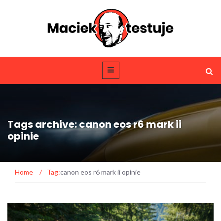
Tags archive: canon eos r6 mark ii
opinie
Home
/
Tag:
canon eos r6 mark ii opinie