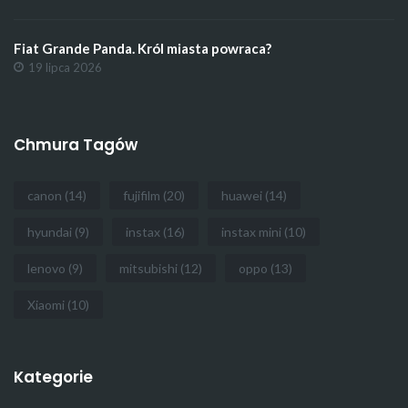
Fiat Grande Panda. Król miasta powraca?
19 lipca 2026
Chmura Tagów
canon
(14)
fujifilm
(20)
huawei
(14)
hyundai
(9)
instax
(16)
instax mini
(10)
lenovo
(9)
mitsubishi
(12)
oppo
(13)
Xiaomi
(10)
Kategorie