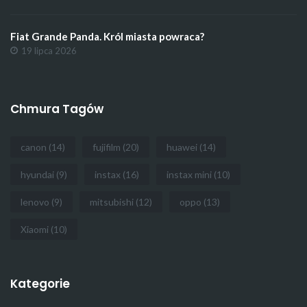
Fiat Grande Panda. Król miasta powraca?
19 lipca 2026
Chmura Tagów
canon
(14)
fujifilm
(20)
huawei
(14)
hyundai
(9)
instax
(16)
instax mini
(10)
lenovo
(9)
mitsubishi
(12)
oppo
(13)
Xiaomi
(10)
Kategorie