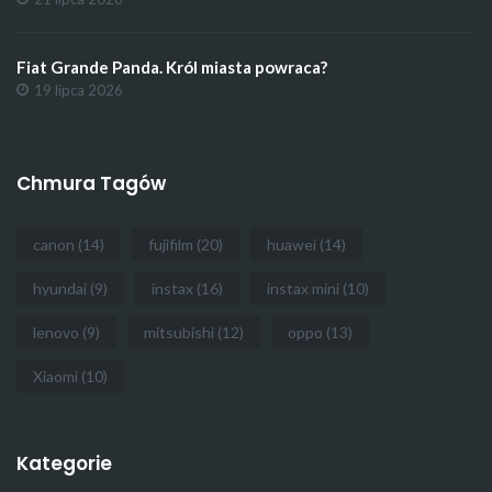
Fiat Grande Panda. Król miasta powraca?
19 lipca 2026
Chmura Tagów
canon
(14)
fujifilm
(20)
huawei
(14)
hyundai
(9)
instax
(16)
instax mini
(10)
lenovo
(9)
mitsubishi
(12)
oppo
(13)
Xiaomi
(10)
Kategorie