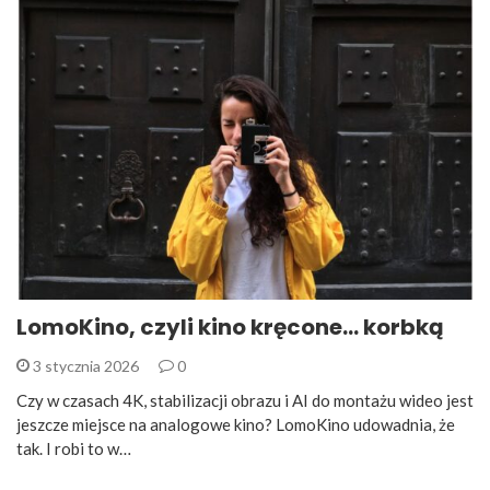
LomoKino, czyli kino kręcone… korbką
3 stycznia 2026
0
Czy w czasach 4K, stabilizacji obrazu i AI do montażu wideo jest
jeszcze miejsce na analogowe kino? LomoKino udowadnia, że
tak. I robi to w…