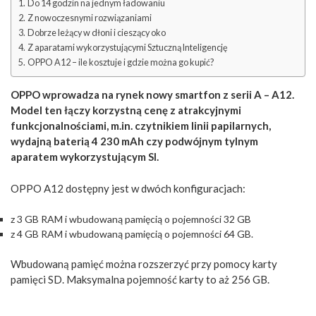
Do 14 godzin na jednym ładowaniu
Z nowoczesnymi rozwiązaniami
Dobrze leżący w dłoni i cieszący oko
Z aparatami wykorzystującymi Sztuczną Inteligencję
OPPO A12 – ile kosztuje i gdzie można go kupić?
OPPO wprowadza na rynek nowy smartfon z serii A – A12.
Model ten łączy korzystną cenę z atrakcyjnymi
funkcjonalnościami, m.in. czytnikiem linii papilarnych,
wydajną baterią 4 230 mAh czy podwójnym tylnym
aparatem wykorzystującym SI.
OPPO A12 dostępny jest w dwóch konfiguracjach:
z 3 GB RAM i wbudowaną pamięcią o pojemności 32 GB
z 4 GB RAM i wbudowaną pamięcią o pojemności 64 GB.
Wbudowaną pamięć można rozszerzyć przy pomocy karty
pamięci SD. Maksymalna pojemność karty to aż 256 GB.