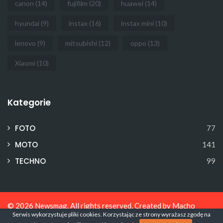
canon
(14)
fujifilm
(20)
huawei
(14)
hyundai
(9)
instax
(16)
instax mini
(10)
lenovo
(9)
mitsubishi
(12)
oppo
(13)
Xiaomi
(10)
Kategorie
FOTO
77
MOTO
141
TECHNO
99
© 2026
Newsmag
. All rights reserved. Created by
Macho
Serwis wykorzystuje pliki cookies. Korzystając ze strony wyrażasz zgodę na
Themes