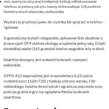
oraz, opartą na sztucznej inteligencji, funkcję odblokowywania
telefonu za pomocą odczytu twarzy, która analizuje 128 punktów
biometrycznych wizerunku użytkownika.
Wystarczy przyłożyć palec do czytnika lub spojrzeć w telefon –
i gotowe.
Ergonomiczny kształt i eleganckie, opływowe linie obudowy o
proporcjach 19:9 ułatwia obsługę urządzenia jedną ręką. Dzięki
niewielkiej wadze (165 gramów) telefon wygodnie leży w dłoni.
Smartfon dostępny jest w dwóch kolorach: czarnym i
niebieskim.
OPPO A12 wyposażony jest w wyświetlacz 6,22 cala (o
rozdzielczości 1520×720) z funkcją ochrony wzroku. Filtr
niebieskiego światła chroni wzrok i ogranicza zmęczenie oczu
podczas grania w gry czy oglądania filmów na ekranie
smartfona.