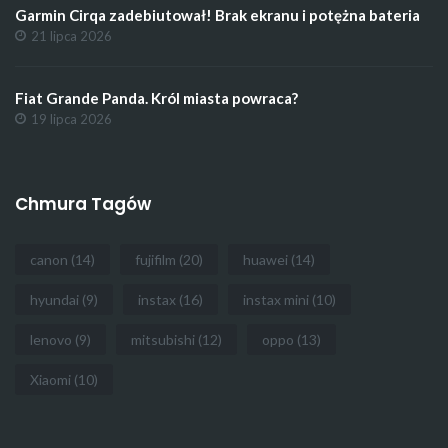
Garmin Cirqa zadebiutował! Brak ekranu i potężna bateria
21 lipca 2026
Fiat Grande Panda. Król miasta powraca?
19 lipca 2026
Chmura Tagów
canon
(14)
fujifilm
(20)
huawei
(14)
hyundai
(9)
instax
(16)
instax mini
(10)
lenovo
(9)
mitsubishi
(12)
oppo
(13)
Xiaomi
(10)