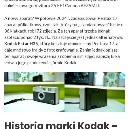
dalmierzowego Vivitara 35 EE i Canona AF35M II.
A nowy aparat? W połowie 2024 r. zadebiutował Pentax 17,
aparat półklatkowy, czyli taki, który na „standardowym” filmie o
36 klatkach, robi 72 zdjęcia. Za ten aparat trzeba jednak
zapłacić ponad 2 tys. zł… Na szczęście jest jednak alternatywa:
Kodak Ektar H35
, który kosztuje ułamek ceny Pentaxa 17, a
daje mnóstwo frajdy z fotografowania. Zanim jednak opiszę
ten aparat i swoje wrażenia z robienia nim zdjęć, napiszę kilka
słów o jego producencie, firmie Kodak.
Historia marki Kodak –