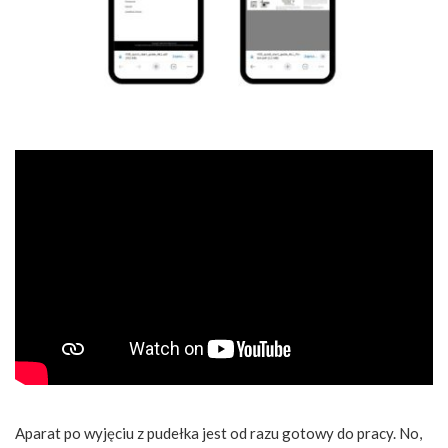
Aparat po wyjęciu z pudełka jest od razu gotowy do pracy. No,