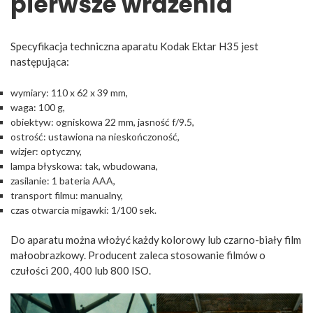
pierwsze wrażenia
Specyfikacja techniczna aparatu Kodak Ektar H35 jest
następująca:
wymiary: 110 x 62 x 39 mm,
waga: 100 g,
obiektyw: ogniskowa 22 mm, jasność f/9.5,
ostrość: ustawiona na nieskończoność,
wizjer: optyczny,
lampa błyskowa: tak, wbudowana,
zasilanie: 1 bateria AAA,
transport filmu: manualny,
czas otwarcia migawki: 1/100 sek.
Do aparatu można włożyć każdy kolorowy lub czarno-biały film
małoobrazkowy. Producent zaleca stosowanie filmów o
czułości 200, 400 lub 800 ISO.