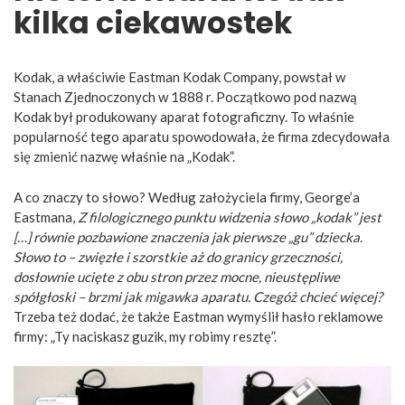
kilka ciekawostek
Kodak, a właściwie Eastman Kodak Company, powstał w
Stanach Zjednoczonych w 1888 r. Początkowo pod nazwą
Kodak był produkowany aparat fotograficzny. To właśnie
popularność tego aparatu spowodowała, że firma zdecydowała
się zmienić nazwę właśnie na „Kodak”.
A co znaczy to słowo? Według założyciela firmy, George’a
Eastmana,
Z filologicznego punktu widzenia słowo „kodak” jest
[…] równie pozbawione znaczenia jak pierwsze „gu” dziecka.
Słowo to – zwięzłe i szorstkie aż do granicy grzeczności,
dosłownie ucięte z obu stron przez mocne, nieustępliwe
spółgłoski – brzmi jak migawka aparatu. Czegóż chcieć więcej?
Trzeba też dodać, że także Eastman wymyślił hasło reklamowe
firmy: „Ty naciskasz guzik, my robimy resztę”.