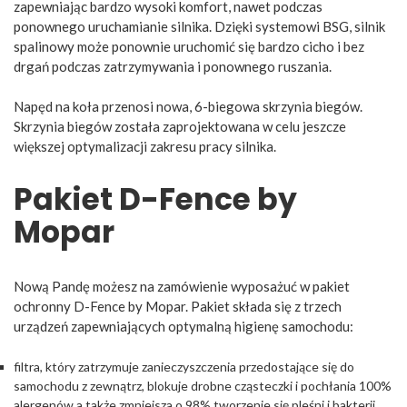
zapewniając bardzo wysoki komfort, nawet podczas
ponownego uruchamianie silnika. Dzięki systemowi BSG, silnik
spalinowy może ponownie uruchomić się bardzo cicho i bez
drgań podczas zatrzymywania i ponownego ruszania.
Napęd na koła przenosi nowa, 6-biegowa skrzynia biegów.
Skrzynia biegów została zaprojektowana w celu jeszcze
większej optymalizacji zakresu pracy silnika.
Pakiet D-Fence by
Mopar
Nową Pandę możesz na zamówienie wyposażuć w pakiet
ochronny D-Fence by Mopar. Pakiet składa się z trzech
urządzeń zapewniających optymalną higienę samochodu:
filtra, który zatrzymuje zanieczyszczenia przedostające się do
samochodu z zewnątrz, blokuje drobne cząsteczki i pochłania 100%
alergenów a także zmniejsza o 98% tworzenie się pleśni i bakterii,