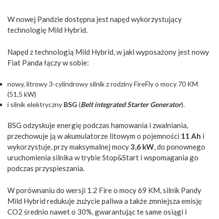
W nowej Pandzie dostępna jest napęd wykorzystujący
technologię Mild Hybrid.
Napęd z technologią Mild Hybrid, w jaki wyposażony jest nowy
Fiat Panda łączy w sobie:
nowy, litrowy 3-cylindrowy silnik z rodziny FireFly o mocy 70 KM
(51,5 kW)
i silnik elektryczny
BSG
(
Belt integrated Starter Generator
).
BSG odzyskuje energię podczas hamowania i zwalniania,
przechowuje ją w akumulatorze litowym o pojemności
11 Ah
i
wykorzystuje, przy maksymalnej mocy
3,6 kW
, do ponownego
uruchomienia silnika w trybie Stop&Start i wspomagania go
podczas przyspieszania.
W porównaniu do wersji 1.2 Fire o mocy 69 KM, silnik Pandy
Mild Hybrid redukuje zużycie paliwa a także zmniejsza emisję
CO2 średnio nawet o 30%, gwarantując te same osiągi i