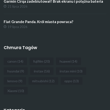
Garmin Cirqa zadebiutował! Brak ekranu i potężna bateria
21 lipca 2026
Fiat Grande Panda. Król miasta powraca?
19 lipca 2026
Chmura Tagów
canon
(14)
fujifilm
(20)
huawei
(14)
hyundai
(9)
instax
(16)
instax mini
(10)
lenovo
(9)
mitsubishi
(12)
oppo
(13)
Xiaomi
(10)