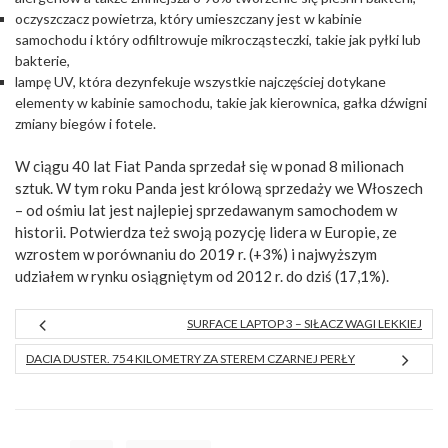
oczyszczacz powietrza, który umieszczany jest w kabinie
samochodu i który odfiltrowuje mikrocząsteczki, takie jak pyłki lub
bakterie,
lampę UV, która dezynfekuje wszystkie najczęściej dotykane
elementy w kabinie samochodu, takie jak kierownica, gałka dźwigni
zmiany biegów i fotele.
W ciągu 40 lat Fiat Panda sprzedał się w ponad 8 milionach
sztuk. W tym roku Panda jest królową sprzedaży we Włoszech
– od ośmiu lat jest najlepiej sprzedawanym samochodem w
historii. Potwierdza też swoją pozycję lidera w Europie, ze
wzrostem w porównaniu do 2019 r. (+3%) i najwyższym
udziałem w rynku osiągniętym od 2012 r. do dziś (17,1%).
SURFACE LAPTOP 3 – SIŁACZ WAGI LEKKIEJ
DACIA DUSTER. 754 KILOMETRY ZA STEREM CZARNEJ PERŁY