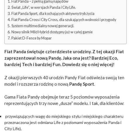
Fiat Panda – z pełną gamą napędów
Świat „Life”, w wersjach Panda i City Life.
Fiat Panda Sport, dla kochających aktywny tryb życia
Fiat Panda Cross i City Cross, dla szukających wolności i przygody
System multimedialny nowej generacji.
Nowy silnik Mild Hybrid dostępny już w całej gamie
Pakiet D-Fence by Mopar
Fiat Panda świętuje czterdzieste urodziny. Z tej okazji Fiat
zaprezentował nową Pandę. Jaka ona jest? Bardziej Eco,
bardziej Tech i bardziej Fun. Dowiedz się o niej więcej!
Z okazji pierwszych 40 urodzin Pandy Fiat odświeża swoją ten
model i rozszerza rodzinę o nową
Pandę Sport
.
Gama Fiata Pandy obejmuje teraz 5 poziomów wyposażenia
reprezentujących trzy nowe „dusze” modelu. I tak, dla klientów:
przywiązujących wagę do miejskiego stylu i miejskiego charakteru
przeznaczona jest odmiana Life z poziomami wyposażenia Panda i
City Life),