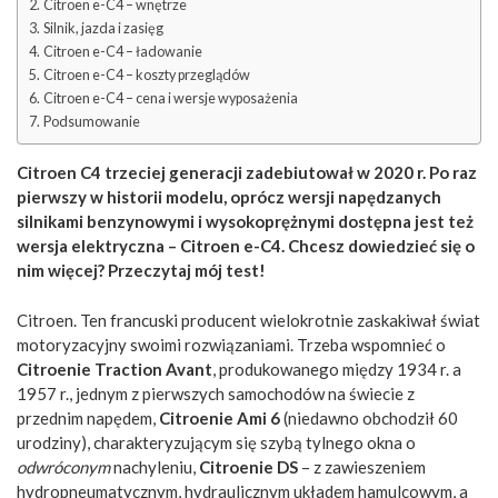
Citroen e-C4 – wnętrze
Silnik, jazda i zasięg
Citroen e-C4 – ładowanie
Citroen e-C4 – koszty przeglądów
Citroen e-C4 – cena i wersje wyposażenia
Podsumowanie
Citroen C4 trzeciej generacji zadebiutował w 2020 r. Po raz
pierwszy w historii modelu, oprócz wersji napędzanych
silnikami benzynowymi i wysokoprężnymi dostępna jest też
wersja elektryczna – Citroen e-C4. Chcesz dowiedzieć się o
nim więcej? Przeczytaj mój test!
Citroen. Ten francuski producent wielokrotnie zaskakiwał świat
motoryzacyjny swoimi rozwiązaniami. Trzeba wspomnieć o
Citroenie Traction Avant
, produkowanego między 1934 r. a
1957 r., jednym z pierwszych samochodów na świecie z
przednim napędem,
Citroenie Ami 6
(niedawno obchodził 60
urodziny), charakteryzującym się szybą tylnego okna o
odwróconym
nachyleniu,
Citroenie DS
– z zawieszeniem
hydropneumatycznym, hydraulicznym układem hamulcowym, a