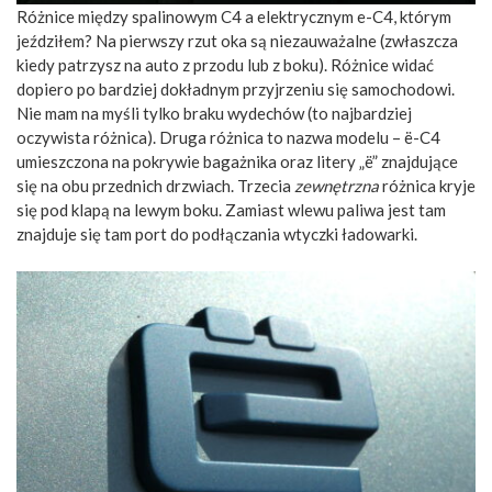
Różnice między spalinowym C4 a elektrycznym e-C4, którym
jeździłem? Na pierwszy rzut oka są niezauważalne (zwłaszcza
kiedy patrzysz na auto z przodu lub z boku). Różnice widać
dopiero po bardziej dokładnym przyjrzeniu się samochodowi.
Nie mam na myśli tylko braku wydechów (to najbardziej
oczywista różnica). Druga różnica to nazwa modelu – ë-C4
umieszczona na pokrywie bagażnika oraz litery „ë” znajdujące
się na obu przednich drzwiach. Trzecia
zewnętrzna
różnica kryje
się pod klapą na lewym boku. Zamiast wlewu paliwa jest tam
znajduje się tam port do podłączania wtyczki ładowarki.