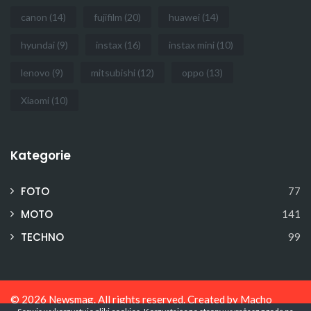
canon
(14)
fujifilm
(20)
huawei
(14)
hyundai
(9)
instax
(16)
instax mini
(10)
lenovo
(9)
mitsubishi
(12)
oppo
(13)
Xiaomi
(10)
Kategorie
FOTO
77
MOTO
141
TECHNO
99
© 2026
Newsmag
. All rights reserved. Created by
Macho