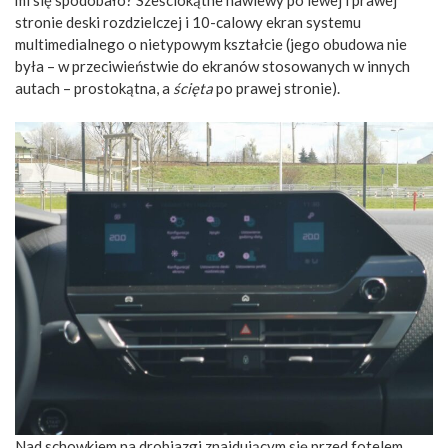
mi się spodobało? Sześciokątne nawiewy po lewej i prawej
stronie deski rozdzielczej i 10-calowy ekran systemu
multimedialnego o nietypowym kształcie (jego obudowa nie
była – w przeciwieństwie do ekranów stosowanych w innych
autach – prostokątna, a
ścięta
po prawej stronie).
Nad schowkiem na drobiazgi znajdującym się przed fotelem