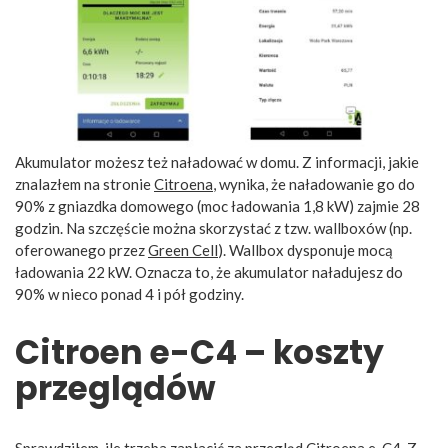
Akumulator możesz też naładować w domu. Z informacji, jakie
znalazłem na stronie
Citroena
, wynika, że naładowanie go do
90% z gniazdka domowego (moc ładowania 1,8 kW) zajmie 28
godzin. Na szczęście można skorzystać z tzw. wallboxów (np.
oferowanego przez
Green Cell
). Wallbox dysponuje mocą
ładowania 22 kW. Oznacza to, że akumulator naładujesz do
90% w nieco ponad 4 i pół godziny.
Citroen e-C4 – koszty
przeglądów
Sprawdziłem, ile trzeba zapłacić za przegląd Citroena e-C4. Z