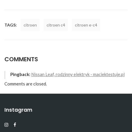
TAGS:
citroen
citroen c4
citroen e-c4
COMMENTS
Pingback:
Nissan Leaf, rodzinny elektryk - maciektestuje.pl
Comments are closed.
Instagram