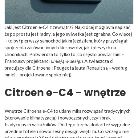
Jaki jest Citroen e-C4 z zewnątrz? Najkrócej mógłbym napisać,
że po prostu jest ładny, a jego sylwetka jest zgrabna. Co więcej
– to był pierwszy samochód jakim jeździłem, który przyciągał
spojrzenia zarówno innych kierowców, jak i pieszych na
chodnikach. Potwierdza to tylko to, co często powtarzam –
Francuscy projektanci
umieją w design
. A zwłaszcza ci
pracujący dla Citroena i Peugeota (auta Renault są – według
mniej – projektowane spokojniej).
Citroen e-C4 – wnętrze
Wnętrze Citroena e-C4 to udany miks rozwiązań tradycyjnych
(sterowanie klimatyzacją) i nowoczesnych, czyli brak
tradycyjnych wskaźników. Do tego trzeba dodać też wygodne
przednie fotele i nowoczesny design wnętrza. Co szczególnie