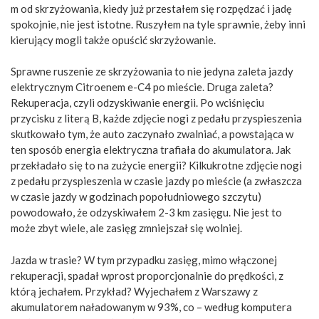
m od skrzyżowania, kiedy już przestałem się rozpędzać i jadę
spokojnie, nie jest istotne. Ruszyłem na tyle sprawnie, żeby inni
kierujący mogli także opuścić skrzyżowanie.
Sprawne ruszenie ze skrzyżowania to nie jedyna zaleta jazdy
elektrycznym Citroenem e-C4 po mieście. Druga zaleta?
Rekuperacja, czyli odzyskiwanie energii. Po wciśnięciu
przycisku z literą B, każde zdjęcie nogi z pedału przyspieszenia
skutkowało tym, że auto zaczynało zwalniać, a powstająca w
ten sposób energia elektryczna trafiała do akumulatora. Jak
przekładało się to na zużycie energii? Kilkukrotne zdjęcie nogi
z pedału przyspieszenia w czasie jazdy po mieście (a zwłaszcza
w czasie jazdy w godzinach popołudniowego szczytu)
powodowało, że odzyskiwałem 2-3 km zasięgu. Nie jest to
może zbyt wiele, ale zasięg zmniejszał się wolniej.
Jazda w trasie? W tym przypadku zasięg, mimo włączonej
rekuperacji, spadał wprost proporcjonalnie do prędkości, z
którą jechałem. Przykład? Wyjechałem z Warszawy z
akumulatorem naładowanym w 93%, co – według komputera