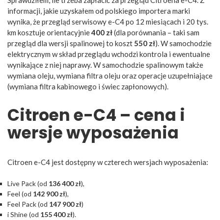
informacji, jakie uzyskałem od polskiego importera marki
wynika, że przegląd serwisowy e-C4 po 12 miesiącach i 20 tys.
km kosztuje orientacyjnie
400 zł
(dla porównania – taki sam
przegląd dla wersji spalinowej to koszt
550 zł
). W samochodzie
elektrycznym w skład przeglądu wchodzi kontrola i ewentualne
wynikające z niej naprawy. W samochodzie spalinowym także
wymiana oleju, wymiana filtra oleju oraz operacje uzupełniające
(wymiana filtra kabinowego i świec zapłonowych).
Citroen e-C4 – cena i
wersje wyposażenia
Citroen e-C4 jest dostępny w czterech wersjach wyposażenia:
Live Pack (od
136 400 zł
),
Feel (od
142 900 zł
),
Feel Pack (od
147 900 zł
)
i Shine (od
155 400 zł
).