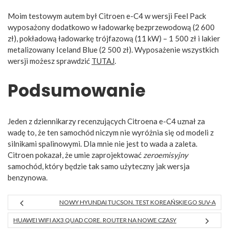
Moim testowym autem był Citroen e-C4 w wersji Feel Pack
wyposażony dodatkowo w ładowarkę bezprzewodową (2 600
zł), pokładową ładowarkę trójfazową (11 kW) – 1 500 zł i lakier
metalizowany Iceland Blue (2 500 zł). Wyposażenie wszystkich
wersji możesz sprawdzić
TUTAJ
.
Podsumowanie
Jeden z dziennikarzy recenzujących Citroena e-C4 uznał za
wadę to, że ten samochód niczym nie wyróżnia się od modeli z
silnikami spalinowymi. Dla mnie nie jest to wada a zaleta.
Citroen pokazał, że umie zaprojektować
zeroemisyjny
samochód, który będzie tak samo użyteczny jak wersja
benzynowa.
NOWY HYUNDAI TUCSON. TEST KOREAŃSKIEGO SUV-A
HUAWEI WIFI AX3 QUAD CORE. ROUTER NA NOWE CZASY