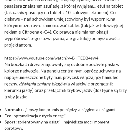
pasażera znalazłem szufladę, z której wyjąłem… etui na tablet
(tak
na oko
pasujący na tablet z 10-calowym ekranem). Co
ciekawe – nad schowkiem umiejscowiony był wspornik, na
którym można było zamontować tablet (tak jak w telewizyjnej
reklamie Citroena e-C4). Co prawda nie miałem okazji
wypróbować tego rozwiązania, ale gratuluję pomysłowości
projektantom.
https://www.youtube.com/watch?v=B_iTEDB4sw4
Na boczkach drzwi znajdowały się ozdobne pochyłe paski w
kolorze nadwozia. Na panelu centralnym, oprócz uchwytu na
napoje umieszczone były m.in. przycisk włączający hamulec
ręczny,
dźwignia zmiany biegów
(a właściwie przełącznik
kierunku jazdy) oraz przełącznik trybów jazdy (dostępne są trzy
tryby jazdy:
Normal
: najlepszy kompromis pomiędzy zasięgiem a osiągami
Eco
: optymalizacja zużycia energii
Sport
: zorientowany na osiągi − największa moc i moment
obrotowy.