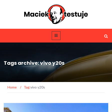
Tags archive: vivo y20s
Home
/
Tag:
vivo y20s