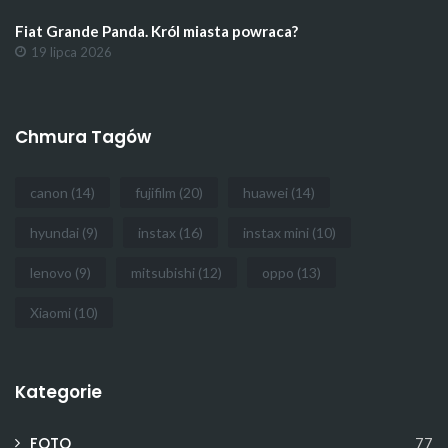
Fiat Grande Panda. Król miasta powraca?
19 lipca 2026
Chmura Tagów
canon
(14)
fujifilm
(20)
huawei
(14)
hyundai
(9)
instax
(16)
instax mini
(10)
lenovo
(9)
mitsubishi
(12)
oppo
(13)
Xiaomi
(10)
Kategorie
FOTO
77