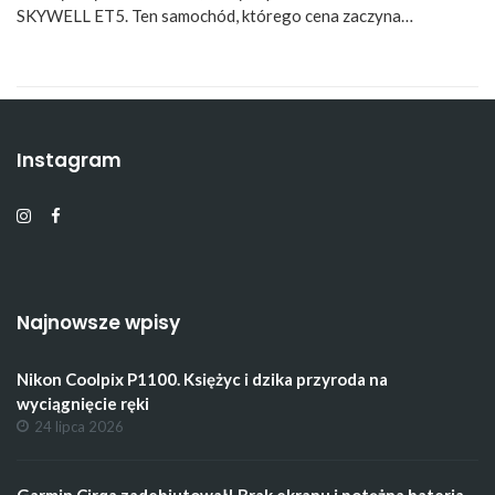
SKYWELL ET5. Ten samochód, którego cena zaczyna…
Instagram
Najnowsze wpisy
Nikon Coolpix P1100. Księżyc i dzika przyroda na
wyciągnięcie ręki
24 lipca 2026
Garmin Cirqa zadebiutował! Brak ekranu i potężna bateria