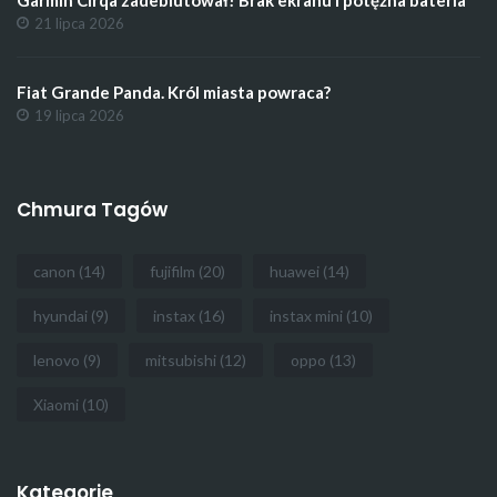
21 lipca 2026
Fiat Grande Panda. Król miasta powraca?
19 lipca 2026
Chmura Tagów
canon
(14)
fujifilm
(20)
huawei
(14)
hyundai
(9)
instax
(16)
instax mini
(10)
lenovo
(9)
mitsubishi
(12)
oppo
(13)
Xiaomi
(10)
Kategorie