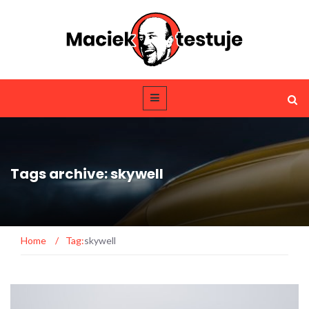
Tags archive: skywell
Home
/
Tag:
skywell