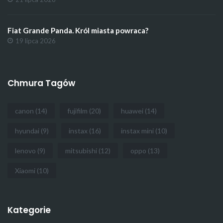
Fiat Grande Panda. Król miasta powraca?
19 lipca 2026
Chmura Tagów
canon
(14)
fujifilm
(20)
huawei
(14)
hyundai
(9)
instax
(16)
instax mini
(10)
lenovo
(9)
mitsubishi
(12)
oppo
(13)
Xiaomi
(10)
Kategorie