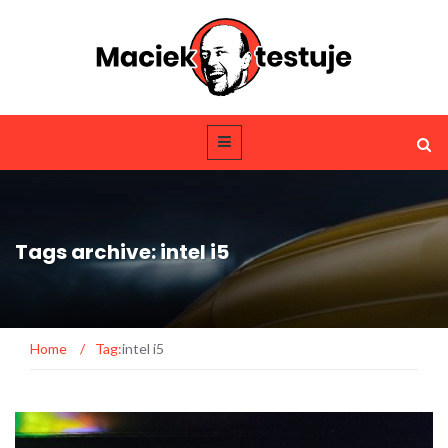
Tags archive: intel i5
Home
/
Tag:
intel i5