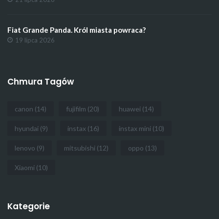
Fiat Grande Panda. Król miasta powraca?
19 lipca 2026
Chmura Tagów
canon
(14)
fujifilm
(20)
huawei
(14)
hyundai
(9)
instax
(16)
instax mini
(10)
lenovo
(9)
mitsubishi
(12)
oppo
(13)
Xiaomi
(10)
Kategorie