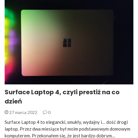
Surface Laptop 4, czyli prestiż na co
dzień
27 marca 2022
0
Surface Laptop 4 to elegancki, smukły, wydajny i… dość drogi
laptop. Przez dwa miesiące był moim podstawowym domowym
komputerem. Przekonałem się, że jest bardzo dobrym…