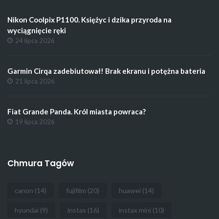
Nikon Coolpix P1100. Księżyc i dzika przyroda na
wyciągnięcie ręki
24 lipca 2026
Garmin Cirqa zadebiutował! Brak ekranu i potężna bateria
21 lipca 2026
Fiat Grande Panda. Król miasta powraca?
19 lipca 2026
Chmura Tagów
canon
(14)
fujifilm
(20)
huawei
(14)
hyundai
(9)
instax
(16)
instax mini
(10)