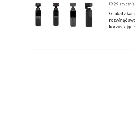
29 styczni
Gimbal z kam
rozwinąć swoj
korzystając 