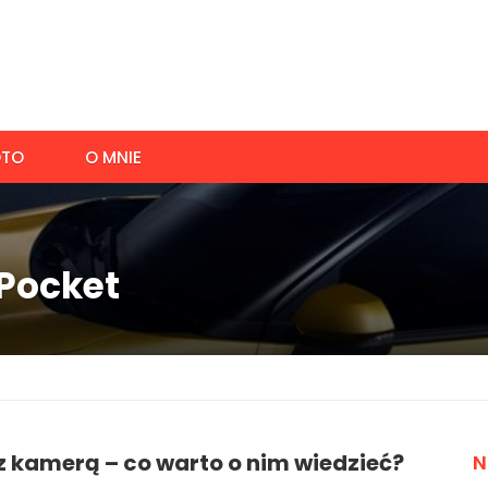
TO
O MNIE
 Pocket
z kamerą – co warto o nim wiedzieć?
N