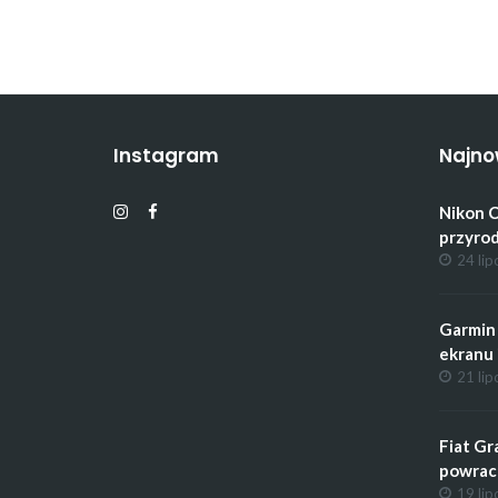
Instagram
Najno
Nikon C
przyrod
24 lip
Garmin 
ekranu 
21 lip
Fiat Gr
powrac
19 lip