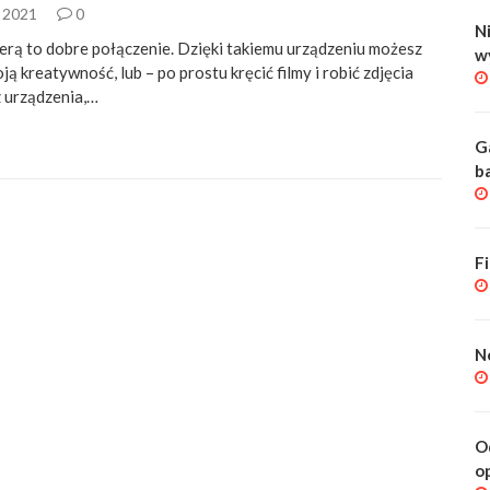
a 2021
0
Ni
erą to dobre połączenie. Dzięki takiemu urządzeniu możesz
w
ą kreatywność, lub – po prostu kręcić filmy i robić zdjęcia
z urządzenia,…
G
b
F
N
O
o