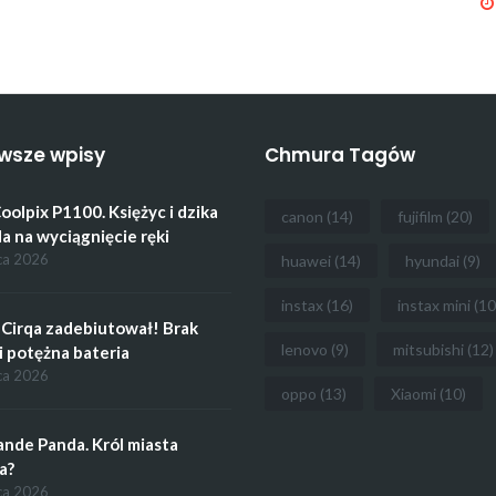
wsze wpisy
Chmura Tagów
oolpix P1100. Księżyc i dzika
canon
(14)
fujifilm
(20)
a na wyciągnięcie ręki
ca 2026
huawei
(14)
hyundai
(9)
instax
(16)
instax mini
(10
Cirqa zadebiutował! Brak
lenovo
(9)
mitsubishi
(12)
i potężna bateria
ca 2026
oppo
(13)
Xiaomi
(10)
ande Panda. Król miasta
a?
ca 2026