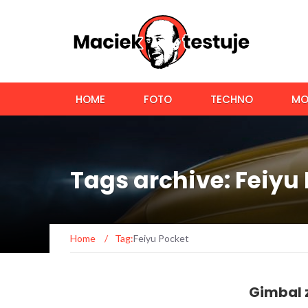
HOME
FOTO
TECHNO
MO
Tags archive: Feiyu
Home
/
Tag:
Feiyu Pocket
Gimbal 