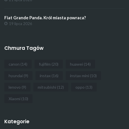
Fiat Grande Panda. Król miasta powraca?
19 lipca 2026
Chmura Tagów
canon
(14)
fujifilm
(20)
huawei
(14)
hyundai
(9)
instax
(16)
instax mini
(10)
lenovo
(9)
mitsubishi
(12)
oppo
(13)
Xiaomi
(10)
Kategorie