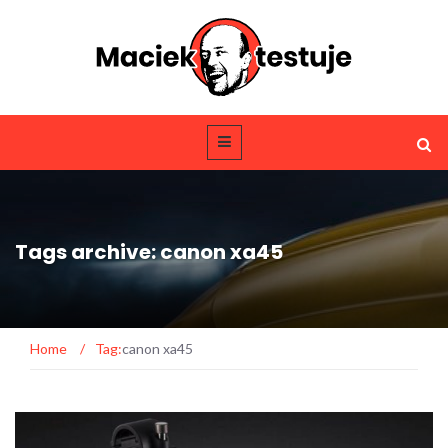
Tags archive: canon xa45
Home
/
Tag:
canon xa45