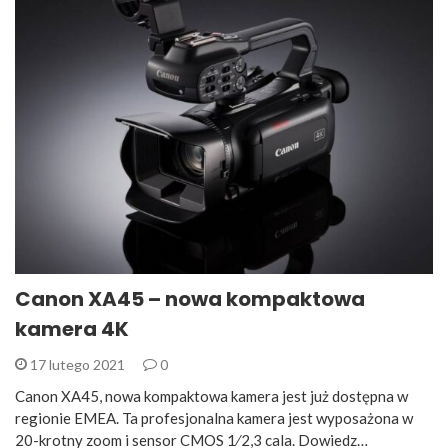
Canon XA45 – nowa kompaktowa
kamera 4K
17 lutego 2021
0
Canon XA45, nowa kompaktowa kamera jest już dostępna w
regionie EMEA. Ta profesjonalna kamera jest wyposażona w
20-krotny zoom i sensor CMOS 1⁄2,3 cala. Dowiedz…