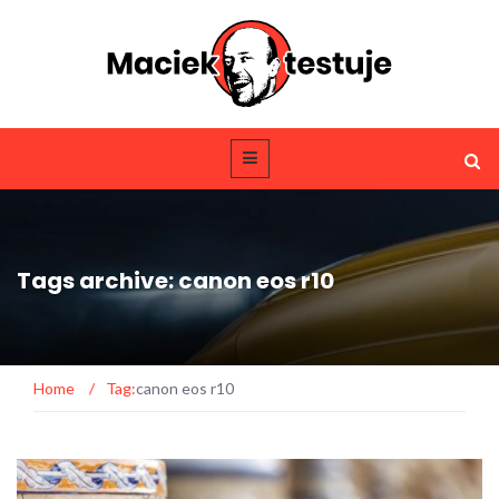
Tags archive: canon eos r10
Home
/
Tag:
canon eos r10