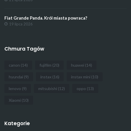
Fiat Grande Panda. Król miasta powraca?
19 lipca 2026
Chmura Tagów
canon
(14)
fujifilm
(20)
huawei
(14)
hyundai
(9)
instax
(16)
instax mini
(10)
lenovo
(9)
mitsubishi
(12)
oppo
(13)
Xiaomi
(10)
Kategorie