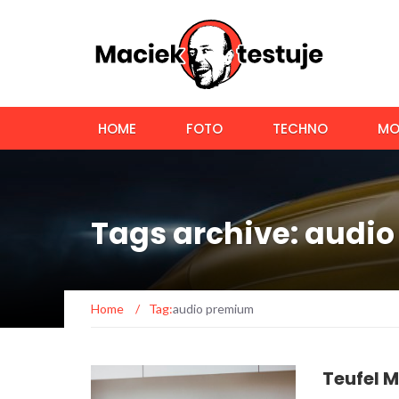
HOME
FOTO
TECHNO
MO
Tags archive: audi
Home
/
Tag:
audio premium
Teufel 