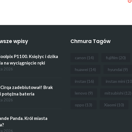
wsze wpisy
Chmura Tagów
oolpix P1100. Księżyc i dzika
canon
(14)
fujifilm
(20)
a na wyciągnięcie ręki
ca 2026
huawei
(14)
hyundai
(9)
instax
(16)
instax mini
(10
Cirqa zadebiutował! Brak
lenovo
(9)
mitsubishi
(12)
i potężna bateria
ca 2026
oppo
(13)
Xiaomi
(10)
ande Panda. Król miasta
a?
ca 2026