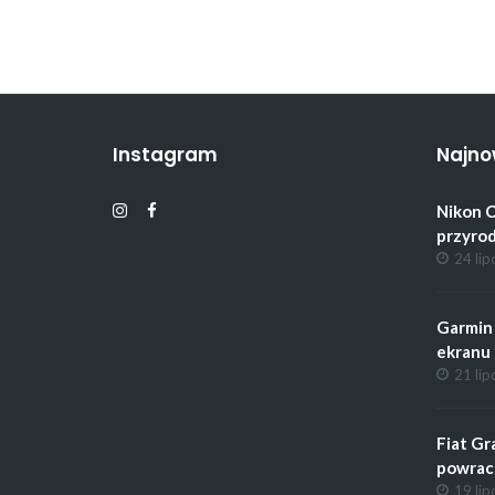
Instagram
Najno
Nikon C
przyrod
24 lip
Garmin 
ekranu 
21 lip
Fiat Gr
powrac
19 lip