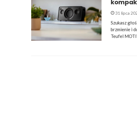
kompakt
31 lipca 2
Szukasz głoś
brzmienie i 
Teufel MOTIV