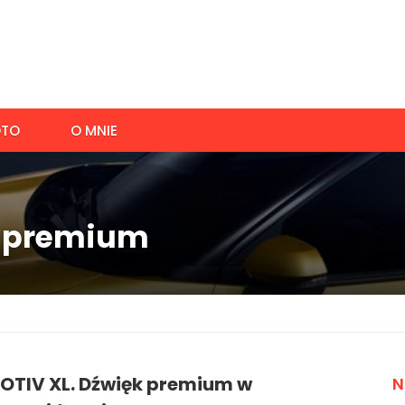
TO
O MNIE
o premium
MOTIV XL. Dźwięk premium w
N