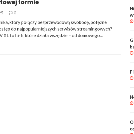
owej formie
Ni
025
0
w
nika, który połączy bezprzewodową swobodę, potężne
dostęp do najpopularniejszych serwisów streamingowych?
 XL to hi-fi, które działa wszędzie – od domowego…
G
b
F
N
O
o