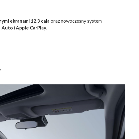
ymi ekranami 12,3 cala
oraz nowoczesny system
d Auto
i
Apple CarPlay
.
,