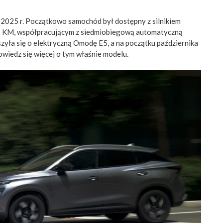
2025 r. Początkowo samochód był dostępny z silnikiem
97 KM, współpracującym z siedmiobiegową automatyczną
yła się o elektryczną Omodę E5, a na początku października
wiedz się więcej o tym właśnie modelu.