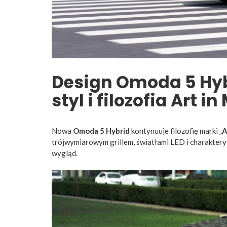
Design Omoda 5 Hyb
styl i filozofia Art i
Nowa
Omoda 5 Hybrid
kontynuuje filozofię marki „
A
trójwymiarowym grillem, światłami LED i charakter
wygląd.