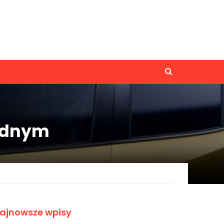
jednym
ajnowsze wpisy