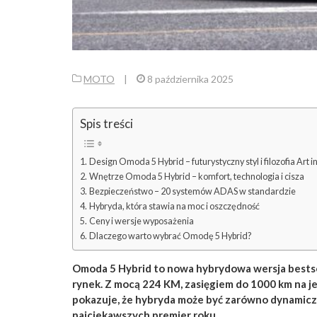
MOTO
|
8 października 2025
Spis treści
Design Omoda 5 Hybrid – futurystyczny styl i filozofia Art i
Wnętrze Omoda 5 Hybrid – komfort, technologia i cisza
Bezpieczeństwo – 20 systemów ADAS w standardzie
Hybryda, która stawia na moc i oszczędność
Ceny i wersje wyposażenia
Dlaczego warto wybrać Omodę 5 Hybrid?
Omoda 5 Hybrid
to nowa hybrydowa wersja bestse
rynek. Z mocą 224 KM, zasięgiem do 1000 km na 
pokazuje, że hybryda może być zarówno dynamiczna
najciekawszych premier roku.