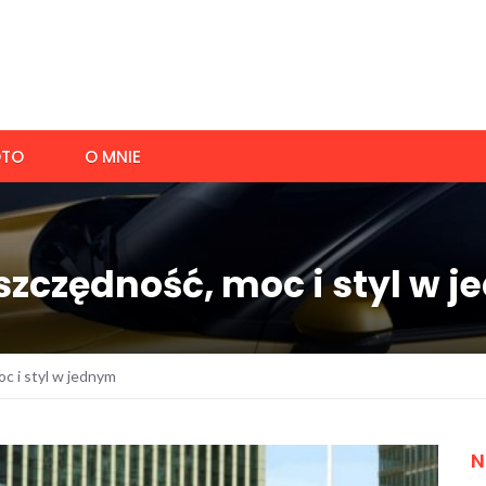
TO
O MNIE
szczędność, moc i styl w 
c i styl w jednym
N