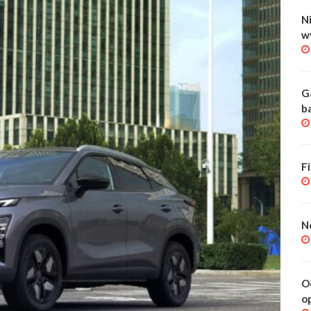
Ni
w
G
b
F
N
O
o