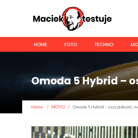
HOME
FOTO
TECHNO
MO
Omoda 5 Hybrid – o
Home
/
MOTO
/
Omoda 5 Hybrid – oszczędność, mo